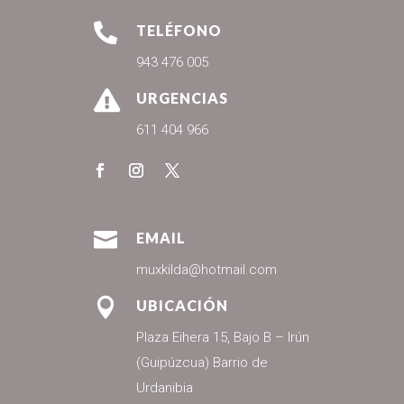

TELÉFONO
943 476 005

URGENCIAS
611 404 966

EMAIL
muxkilda@hotmail.com

UBICACIÓN
Plaza Eihera 15, Bajo B – Irún
(Guipúzcua) Barrio de
Urdanibia