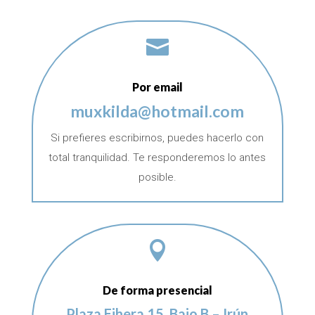

Por email
muxkilda@hotmail.com
Si prefieres escribirnos, puedes hacerlo con
total tranquilidad. Te responderemos lo antes
posible.

De forma presencial
Plaza Eihera 15, Bajo B – Irún