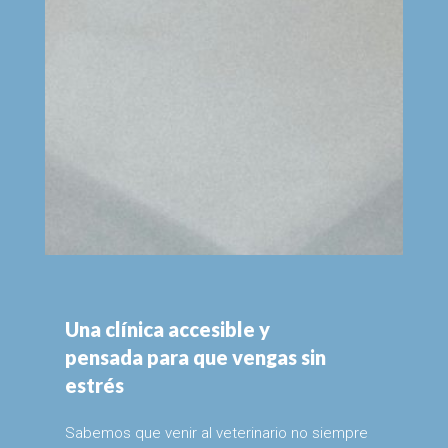
Una clínica accesible y
pensada para que vengas sin
estrés
Sabemos que venir al veterinario no siempre